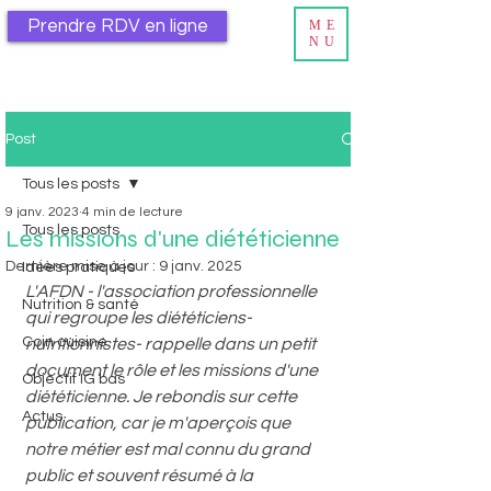
Prendre RDV en ligne
ME
NU
Post
Tous les posts
9 janv. 2023
4 min de lecture
Tous les posts
Les missions d'une diététicienne
Dernière mise à jour :
9 janv. 2025
Idées pratiques
L'AFDN - l'association professionnelle 
Nutrition & santé
qui regroupe les diététiciens-
Coin cuisine
nutritionnistes- rappelle dans un petit 
document le rôle et les missions d'une 
Objectif IG bas
diététicienne. Je rebondis sur cette 
Actus
publication, car je m'aperçois que 
notre métier est mal connu du grand 
public et souvent résumé à la 