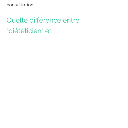
consultation.
Quelle différence entre 
"diététicien" et 
"nutritionniste" ?
Le titre exact de notre profession est 
"diététicien(ne)-nutritionniste",
 que 
l'on abrège souvent par 
"diététicien(ne)".  C'est un titre 
protégé par le Code de la Santé 
Publique, sanctionné par un diplôme 
d'état. Pour exercer en France, un 
diététicien doit détenir un numéro 
professionnel 
ADELI
.
Le terme "nutritionniste", quand il n'est 
pas rattaché à celui de "médecin" ou 