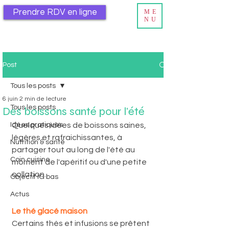
Prendre RDV en ligne
ME
NU
Post
Tous les posts
6 juin
2 min de lecture
Tous les posts
Des boissons santé pour l'été
Idées pratiques
Quelques idées de boissons saines, 
légères et rafraichissantes, à 
Nutrition & santé
partager tout au long de l'été au 
Coin cuisine
moment de l'apéritif ou d'une petite 
collation.
Objectif IG bas
Actus
Le thé glacé maison
Certains thés et infusions se prêtent 