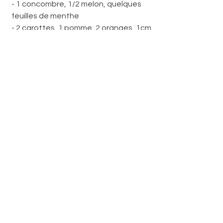
- 1 concombre, 1/2 melon, quelques 
feuilles de menthe
- 2 carottes, 1 pomme, 2 oranges, 1cm 
de gingembre
- 2 tomates bien mûres, 500g de 
pastèque pelée
Zéro déchet ! 
Si vous avez utilisé des légumes bio, 
pensez à récupérer la pulpe éliminée 
par l'extracteur pour en faire des 
galettes de légumes, des gâteaux.
Coin cuisine
Idées pratiques
Voir tout
Posts récents