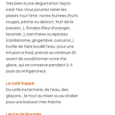
très bien à une dégustation façon 
iced-tea. Vous pourrez varier les 
plaisirs tout l'été : notes fruitées (fruits 
rouges, pêche ou abricot, fruit de la 
passion...), florales (fleur d'oranger, 
lavande...), menthées ou épicées 
(cardamome, gingembre, curcuma...)
Inutile de faire bouillir l'eau : pour une 
infusion à froid, prévoir au minimum 2h 
avant de conditionner votre thé 
glacé, qui se conserve pendant 2-3 
jours au réfrigérateur. 
Le café frappé
Du café instantané, de l'eau, des 
glaçons... le tout au mixer ou au shaker 
pour une boisson très fraiche. 
Les jus de légumes