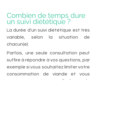
Combien de temps dure 
un suivi diététique ?
La durée d'un suivi diététique est très 
variable, selon la situation de 
chacun(e). 
Parfois, une seule consultation peut 
suffire à répondre à vos questions, par 
exemple si vous souhaitez limiter votre 
consommation de viande et vous 
assurer que votre nouvelle façon de 
manger répond de façon correcte à 
vos besoins nutritionnels. 
Le plus souvent, pour compléter la 
première consultation de bilan 
nutritionnel, je recommande des 
séances de suivi : il peut s'agir de RDV 