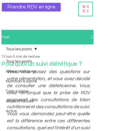
Prendre RDV en ligne
ME
NU
Post
Tous les posts
13 juin
5 min de lecture
Tous les posts
Pourquoi un suivi diététique ?
Idées pratiques
Vous vous posez des questions sur 
votre alimentation, et vous avez décidé 
Nutrition & santé
de consulter une diététicienne. Vous 
Coin cuisine
avez remarqué que la prise de RDV 
proposait des consultations de bilan 
Objectif IG bas
nutritionnel et des consultations de suivi. 
Actus
Vous vous demandez peut-être quelle 
est la différence entre ces différentes 
consultations, quel est l'intérêt d'un suivi 